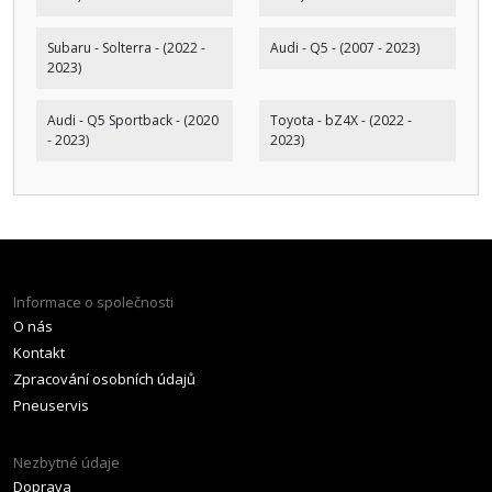
Subaru - Solterra - (2022 -
Audi - Q5 - (2007 - 2023)
2023)
Audi - Q5 Sportback - (2020
Toyota - bZ4X - (2022 -
- 2023)
2023)
Informace o společnosti
O nás
Kontakt
Zpracování osobních údajů
Pneuservis
Nezbytné údaje
Doprava