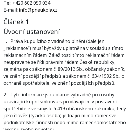
Tel: +420 602 050 034
E-mail:
info@pneukola.cz
Článek 1
Úvodní ustanovení
1. Práva kupujícího z vadného plnění (dále jen
„reklamace“) musí být vždy uplatněna v souladu s tímto
reklamačním řádem. Záležitosti tímto reklamační řádem
neupravené se řídí právním řádem České republiky,
zejména pak zákonem č. 89/2012 Sb., občanský zákoník,
ve znění pozdější předpisů a zákonem č. 634/1992 Sb., o
ochraně spotřebitele, ve znění pozdějších předpisů.
2. Tyto informace jsou platné výhradně pro osoby
uzavírající kupní smlouvu s prodávajícím v postavení
spotřebitele ve smyslu § 419 občanského zákoníku, tedy
jako člověk (fyzická osoba) jednající mimo rámec své
podnikatelské činnosti nebo mimo rámec samostatného
výkonu svého povolání.