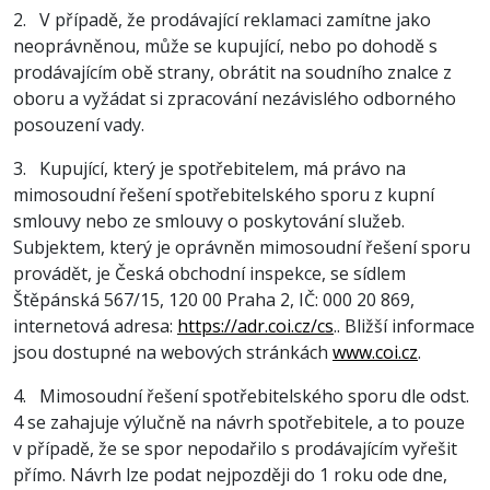
2. V případě, že prodávající reklamaci zamítne jako
neoprávněnou, může se kupující, nebo po dohodě s
prodávajícím obě strany, obrátit na soudního znalce z
oboru a vyžádat si zpracování nezávislého odborného
posouzení vady.
3. Kupující, který je spotřebitelem, má právo na
mimosoudní řešení spotřebitelského sporu z kupní
smlouvy nebo ze smlouvy o poskytování služeb.
Subjektem, který je oprávněn mimosoudní řešení sporu
provádět, je Česká obchodní inspekce, se sídlem
Štěpánská 567/15, 120 00 Praha 2, IČ: 000 20 869,
internetová adresa:
https://adr.coi.cz/cs
.. Bližší informace
jsou dostupné na webových stránkách
www.coi.cz
.
4. Mimosoudní řešení spotřebitelského sporu dle odst.
4 se zahajuje výlučně na návrh spotřebitele, a to pouze
v případě, že se spor nepodařilo s prodávajícím vyřešit
přímo. Návrh lze podat nejpozději do 1 roku ode dne,