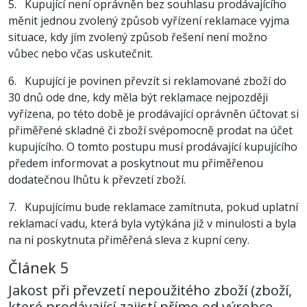
5. Kupující není oprávněn bez souhlasu prodávajícího
měnit jednou zvolený způsob vyřízení reklamace vyjma
situace, kdy jím zvolený způsob řešení není možno
vůbec nebo včas uskutečnit.
6. Kupující je povinen převzít si reklamované zboží do
30 dnů ode dne, kdy měla být reklamace nejpozději
vyřízena, po této době je prodávající oprávněn účtovat si
přiměřené skladné či zboží svépomocně prodat na účet
kupujícího. O tomto postupu musí prodávající kupujícího
předem informovat a poskytnout mu přiměřenou
dodatečnou lhůtu k převzetí zboží.
7. Kupujícímu bude reklamace zamítnuta, pokud uplatní
reklamací vadu, která byla vytýkána již v minulosti a byla
na ni poskytnuta přiměřená sleva z kupní ceny.
Článek 5
Jakost při převzetí nepoužitého zboží (zboží,
které prodávající zajistí přímo od výrobce