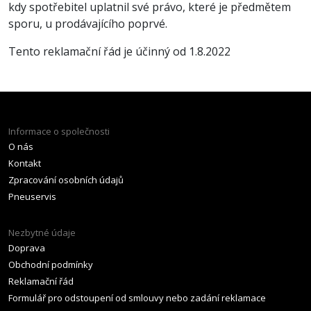
kdy spotřebitel uplatnil své právo, které je předmětem
sporu, u prodávajícího poprvé.
Tento reklamační řád je účinný od 1.8.2022
Informace o společnosti
O nás
Kontakt
Zpracování osobních údajů
Pneuservis
Nezbytné údaje
Doprava
Obchodní podmínky
Reklamační řád
Formulář pro odstoupení od smlouvy nebo zadání reklamace