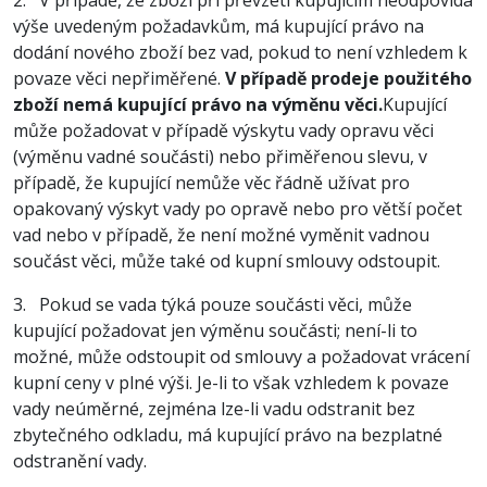
2. V případě, že zboží při převzetí kupujícím neodpovídá
výše uvedeným požadavkům, má kupující právo na
dodání nového zboží bez vad, pokud to není vzhledem k
povaze věci nepřiměřené.
V případě prodeje použitého
zboží nemá kupující právo na výměnu věci.
Kupující
může požadovat v případě výskytu vady opravu věci
(výměnu vadné součásti) nebo přiměřenou slevu, v
případě, že kupující nemůže věc řádně užívat pro
opakovaný výskyt vady po opravě nebo pro větší počet
vad nebo v případě, že není možné vyměnit vadnou
součást věci, může také od kupní smlouvy odstoupit.
3. Pokud se vada týká pouze součásti věci, může
kupující požadovat jen výměnu součásti; není-li to
možné, může odstoupit od smlouvy a požadovat vrácení
kupní ceny v plné výši. Je-li to však vzhledem k povaze
vady neúměrné, zejména lze-li vadu odstranit bez
zbytečného odkladu, má kupující právo na bezplatné
odstranění vady.