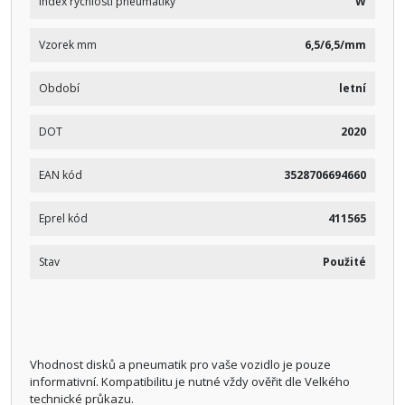
Index rychlosti pneumatiky
W
Vzorek mm
6,5/6,5/mm
Období
letní
DOT
2020
EAN kód
3528706694660
Eprel kód
411565
Stav
Použité
Vhodnost disků a pneumatik pro vaše vozidlo je pouze
informativní. Kompatibilitu je nutné vždy ověřit dle Velkého
technické průkazu.