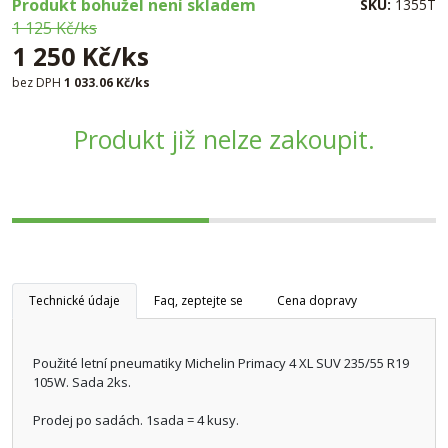
Produkt bohužel není skladem
SKU:
1355T
1 125 Kč/ks
1 250 Kč/ks
bez DPH
1 033.06 Kč/ks
Produkt již nelze zakoupit.
Technické údaje
Faq, zeptejte se
Cena dopravy
Použité letní pneumatiky Michelin Primacy 4 XL SUV 235/55 R19
105W. Sada 2ks.
Prodej po sadách. 1sada = 4 kusy.