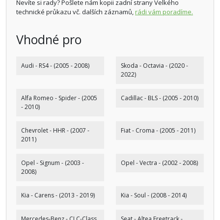
Nevíte si rady? Pošlete nám kopii zadní strany Velkého
technické průkazu vč. dalších záznamů,
rádi vám poradíme.
Vhodné pro
Audi - RS4 - (2005 - 2008)
Skoda - Octavia - (2020 -
2022)
Alfa Romeo - Spider - (2005
Cadillac - BLS - (2005 - 2010)
- 2010)
Chevrolet - HHR - (2007 -
Fiat - Croma - (2005 - 2011)
2011)
Opel - Signum - (2003 -
Opel - Vectra - (2002 - 2008)
2008)
Kia - Carens - (2013 - 2019)
Kia - Soul - (2008 - 2014)
Mercedes-Benz - CLC-Class
Seat - Altea Freetrack -