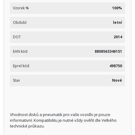
Vzorek %
100%
Období
letní
DOT
2014
EAN kód
8808563346151
Eprel kód
498750
Stav
Nové
Vhodnost disků a pneumatik pro vaše vozidlo je pouze
informativní. Kompatibilitu je nutné vždy ověřit dle Velkého
technické průkazu.