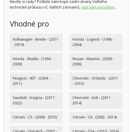
Nevíte si rady? Pošlete nám kopii zadní strany Velkého
technické průkazu vč. dalších záznamů,
rádi vám poradíme.
Vhodné pro
Volkswagen - Beetle - (2011
Honda - Legend - (1996 -
- 2019)
2004)
Honda - Shuttle - (1994 -
Nissan - Maxima - (2000 -
2000)
2006)
Peugeot - 407 - (2004 -
Chevrolet - Orlando - (2011
2011)
- 2015)
Vauxhall - Insignia - (2017 -
Chevrolet - Volt - (2011 -
2022)
2014)
Citroën - C5 - (2008 - 2015)
Citroën - C8 - (2002 - 2014)
Citroën - Dispatch - (2007 -
Citroën - DS4 - (2010 - 2016)