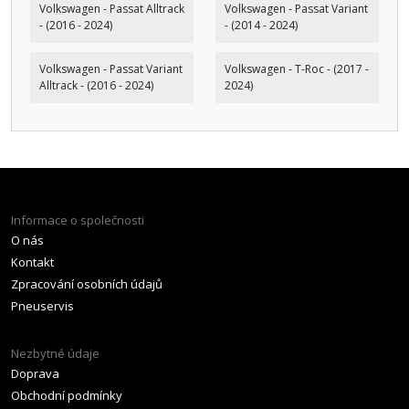
Volkswagen - Passat Alltrack
Volkswagen - Passat Variant
- (2016 - 2024)
- (2014 - 2024)
Volkswagen - Passat Variant
Volkswagen - T-Roc - (2017 -
Alltrack - (2016 - 2024)
2024)
Informace o společnosti
O nás
Kontakt
Zpracování osobních údajů
Pneuservis
Nezbytné údaje
Doprava
Obchodní podmínky