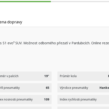
ena dopravy
 S1 evo³ SUV. Možnost odborného přezutí v Pardubicích. Online reze
měr v palcích
19"
Průměr kola
fil pneumatiky
65
Výrobce pneumatiky
Hank
ex nosnosti pneumatiky
109
Index rychlosti pneumatiky