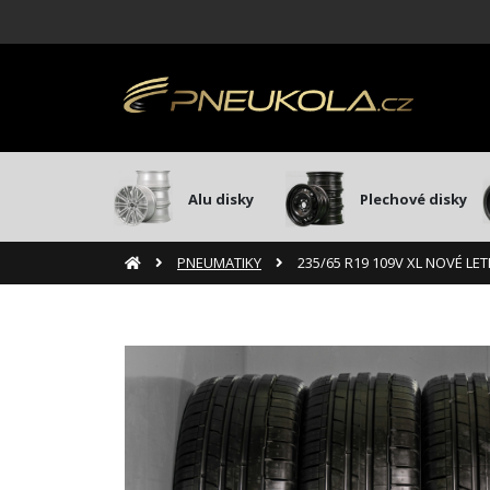
Alu disky
Plechové disky
PNEUMATIKY
235/65 R19 109V XL NOVÉ L