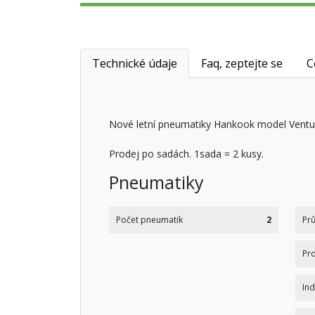
Technické údaje
Faq, zeptejte se
C
Nové letní pneumatiky Hankook model Ventus
Prodej po sadách. 1sada = 2 kusy.
Pneumatiky
Počet pneumatik
2
Prů
Pro
Ind