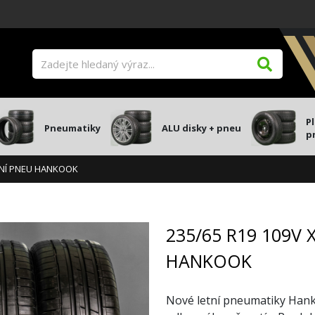
P
Pneumatiky
ALU disky + pneu
p
ETNÍ PNEU HANKOOK
235/65 R19 109V 
HANKOOK
Nové letní pneumatiky Han