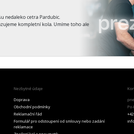
su nedaleko cetra Pardubic.
azujeme kompletní kola. Umíme toho ale
Nezbytné údaje
Kon
Doprava
pne
Obchodní podmínky
Po-
Reklamační řád
+42
Formulář pro odstoupení od smlouvy nebo zadání
inf
reklamace