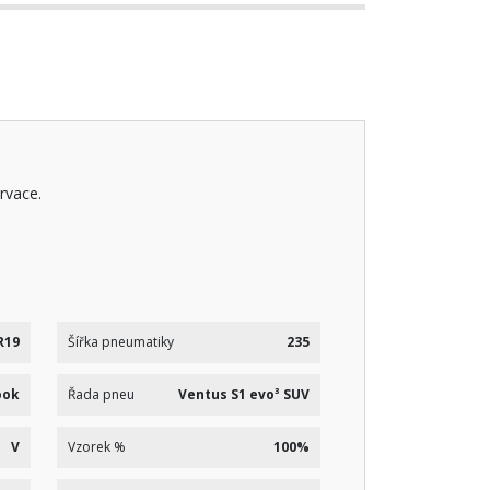
rvace.
R19
Šířka pneumatiky
235
ook
Řada pneu
Ventus S1 evo³ SUV
V
Vzorek %
100%