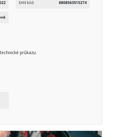
022
EAN kód
8808563515274
ové
 technické průkazu.