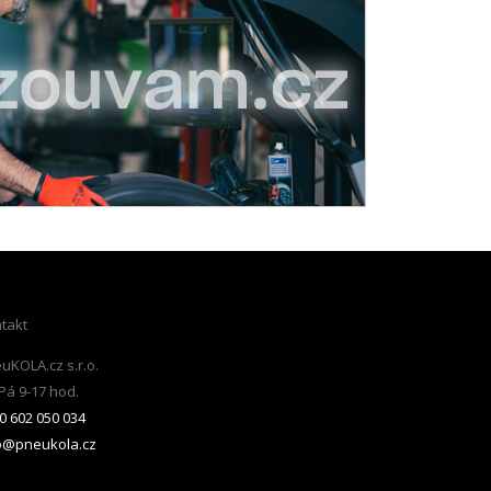
takt
uKOLA.cz s.r.o.
Pá 9-17 hod.
0 602 050 034
o@pneukola.cz