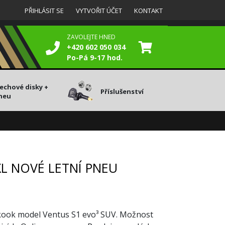
PŘIHLÁSIT SE
VYTVOŘIT ÚČET
KONTAKT
ZAVOLEJTE HNED
+420 602 050 034
Po-Pá 9-17 hod.
lechové disky +
Příslušenství
neu
XL NOVÉ LETNÍ PNEU
kook model Ventus S1 evo³ SUV. Možnost