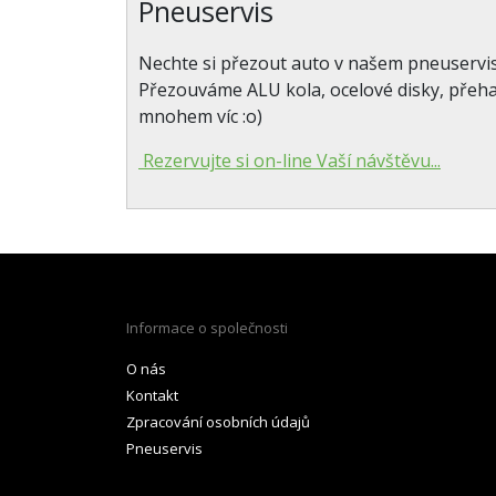
Pneuservis
Nechte si přezout auto v našem pneuservi
Přezouváme ALU kola, ocelové disky, přeh
mnohem víc :o)
Rezervujte si on-line Vaší návštěvu...
Informace o společnosti
O nás
Kontakt
Zpracování osobních údajů
Pneuservis