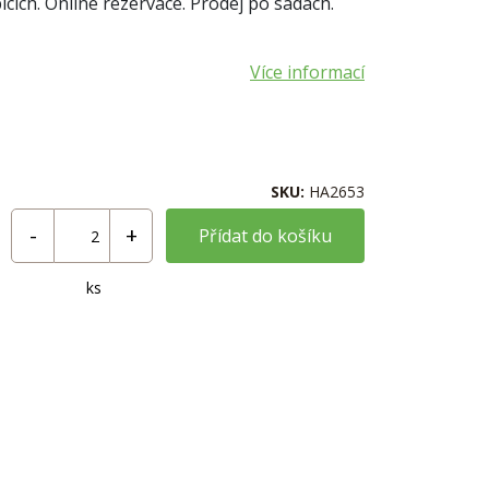
cích. Online rezervace. Prodej po sadách.
Více informací
SKU:
HA2653
Přídat do košíku
ks