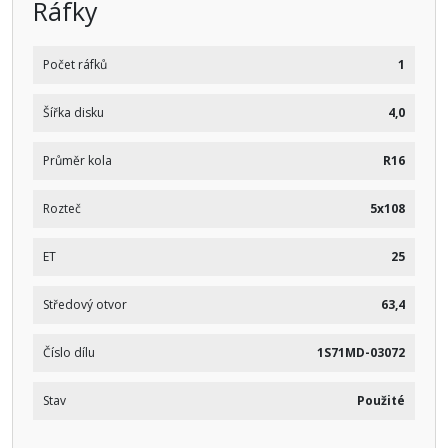
Ráfky
Počet ráfků
1
Šířka disku
4,0
Průměr kola
R16
Rozteč
5x108
ET
25
Středový otvor
63,4
Číslo dílu
1S71MD-03072
Stav
Použité