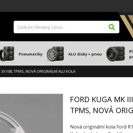
P
Pneumatiky
ALU disky + pneu
p
7, 5X108, TPMS, NOVÁ ORIGINÁLNÍ ALU KOLA
FORD KUGA MK III,
TPMS, NOVÁ ORIG
Nová originální kola Ford R