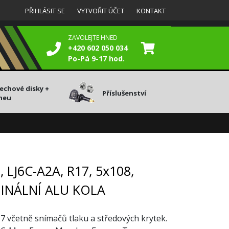
PŘIHLÁSIT SE
VYTVOŘIT ÚČET
KONTAKT
ZAVOLEJTE HNED
+420 602 050 034
Po-Pá 9-17 hod.
lechové disky +
Příslušenství
neu
 LJ6C-A2A, R17, 5x108,
INÁLNÍ ALU KOLA
17 včetně snímačů tlaku a středových krytek.