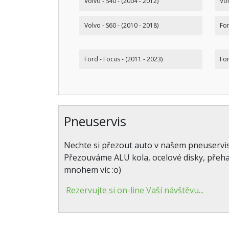
Volvo - S40 - (2004 - 2012)
Vol
Volvo - S60 - (2010 - 2018)
For
Ford - Focus - (2011 - 2023)
For
Pneuservis
Nechte si přezout auto v našem pneuservi
Přezouváme ALU kola, ocelové disky, přeh
mnohem víc :o)
Rezervujte si on-line Vaší návštěvu...