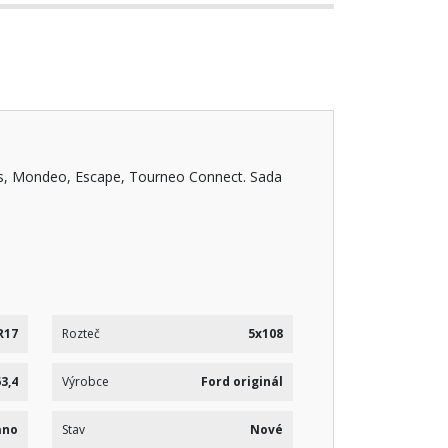
cus, Mondeo, Escape, Tourneo Connect. Sada
R17
Rozteč
5x108
63,4
Výrobce
Ford originál
ano
Stav
Nové