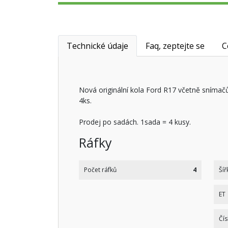
Technické údaje
Faq, zeptejte se
C
Nová originální kola Ford R17 včetně sníma
4ks.
Prodej po sadách. 1sada = 4 kusy.
Ráfky
Počet ráfků
4
Šíř
ET
Čís