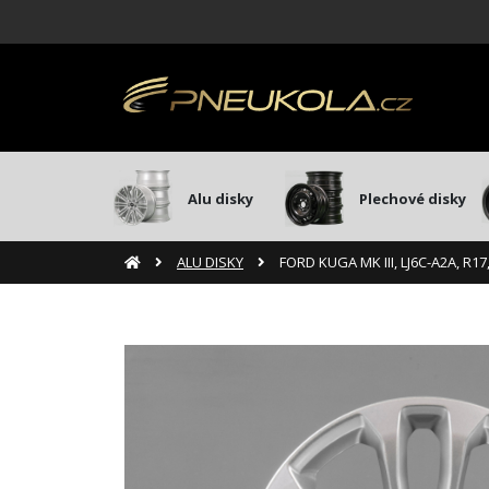
Alu disky
Plechové disky
ALU DISKY
FORD KUGA MK III, LJ6C-A2A, R1