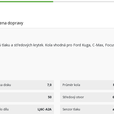
ena dopravy
čů tlaku a středových krytek. Kola vhodná pro Ford Kuga, C-Max, Fo
ka disku
7,0
Průměr kola
50
Středový otvor
lo dílu
LJ6C-A2A
Senzor tlaku