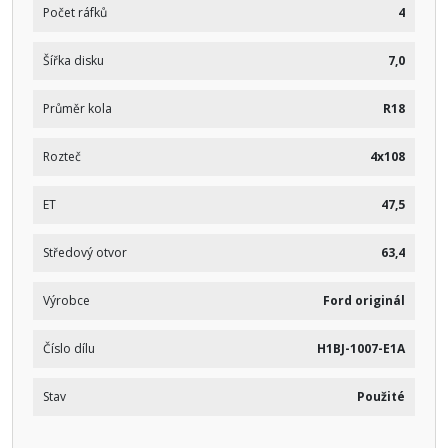
Počet ráfků
4
Šířka disku
7,0
Průměr kola
R18
Rozteč
4x108
ET
47,5
Středový otvor
63,4
Výrobce
Ford originál
Číslo dílu
H1BJ-1007-E1A
Stav
Použité