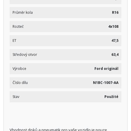
Průměr kola
R16
Rozteč
4x108
ET
47,5
Středový otvor
63,4
Výrobce
Ford originál
Číslo dílu
N1BC-1007-AA
Stav
Použité
Vhodnost disků a pneumatik pro vaše vozidlo je pouze