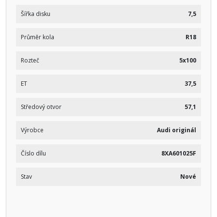
Šířka disku
7,5
Průměr kola
R18
Rozteč
5x100
ET
37,5
Středový otvor
57,1
Výrobce
Audi originál
Číslo dílu
8XA601025F
Stav
Nové