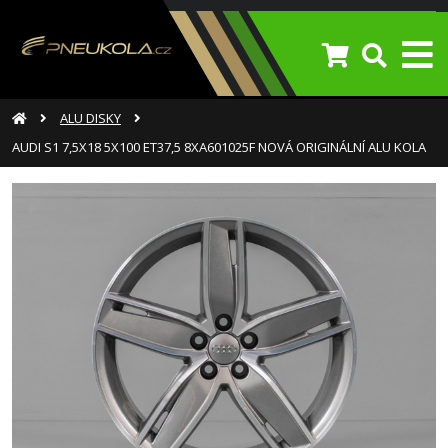
ALU DISKY
AUDI S1 7,5X18 5X100 ET37,5 8XA601025F NOVÁ ORIGINÁLNÍ ALU KOLA