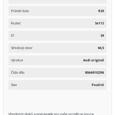
Průměr kola
R20
Rozteč
5x112
ET
39
Středový otvor
66,5
Výrobce
Audi originál
Číslo dílu
80A601025N
Stav
Použité
Vhodnost disků a pneumatik pro vaše vozidlo je pouze