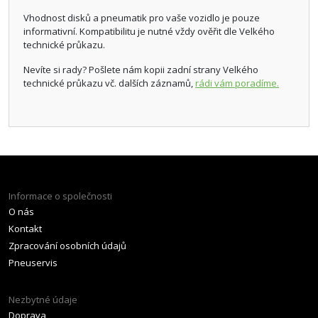
Vhodnost disků a pneumatik pro vaše vozidlo je pouze
informativní. Kompatibilitu je nutné vždy ověřit dle Velkého
technické průkazu.
Nevíte si rady? Pošlete nám kopii zadní strany Velkého
technické průkazu vč. dalších záznamů,
rádi vám poradíme.
Informace o společnosti
O nás
Kontakt
Zpracování osobních údajů
Pneuservis
Nezbytné údaje
Doprava