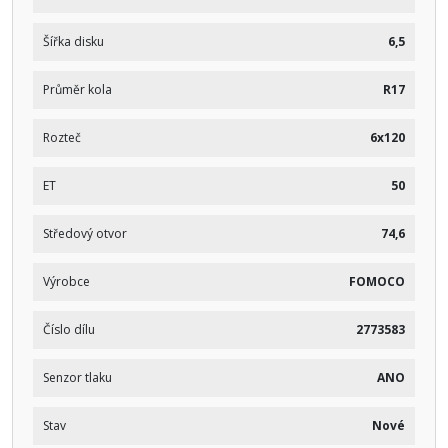
Šířka disku
6,5
Průměr kola
R17
Rozteč
6x120
ET
50
Středový otvor
74,6
Výrobce
FOMOCO
Číslo dílu
2773583
Senzor tlaku
ANO
Stav
Nové