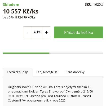
Skladem
SKU:
1625U
10 557 Kč/ks
bez DPH
8 724.79 Kč/ks
ks
Přídat do košíku
Technické údaje
Faq, zeptejte se
Cena dopravy
Originální nová OE sada ALU kol Ford s nejetými zimními C-
pneumatikami Nokian Tyres Snowproof C v rozměru 215/60
R17C 109/107T. Určeno pro Ford Tourneo Custom II, Transit
Custom II. Výroba pneumatik v roce 2025.