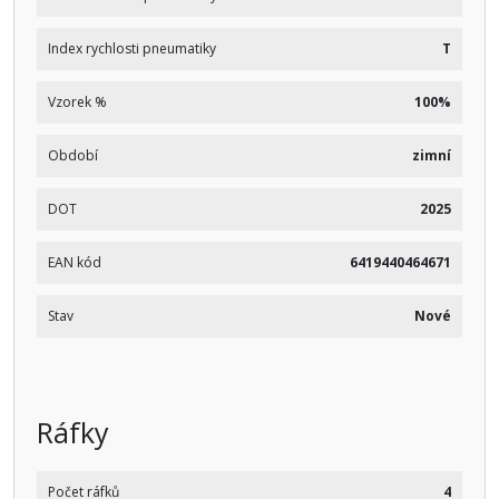
Index rychlosti pneumatiky
T
Vzorek %
100%
Období
zimní
DOT
2025
EAN kód
6419440464671
Stav
Nové
Ráfky
Počet ráfků
4