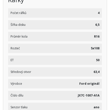
Počet ráfků
4
Šířka disku
6,5
Průměr kola
R16
Rozteč
5x108
ET
50
Středový otvor
63,4
Výrobce
Ford originál
Číslo dílu
JX7C-1007-A1A
Senzor tlaku
ano