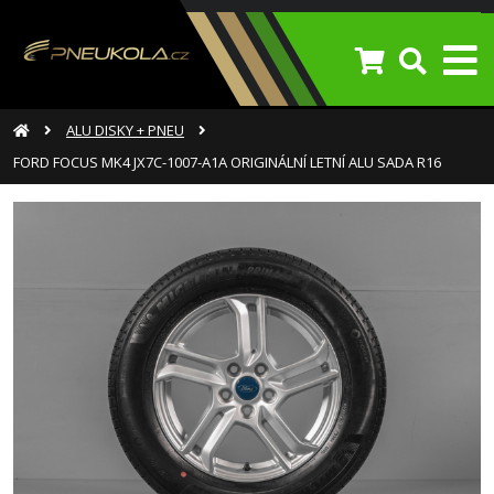
ALU DISKY + PNEU
FORD FOCUS MK4 JX7C-1007-A1A ORIGINÁLNÍ LETNÍ ALU SADA R16