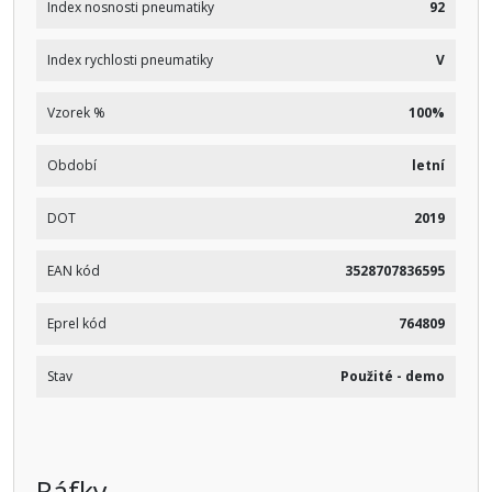
Index nosnosti pneumatiky
92
Index rychlosti pneumatiky
V
Vzorek %
100%
Období
letní
DOT
2019
EAN kód
3528707836595
Eprel kód
764809
Stav
Použité - demo
Ráfky