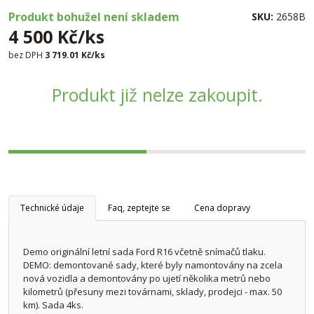
Produkt bohužel není skladem
SKU:
2658B
4 500 Kč/ks
bez DPH
3 719.01 Kč/ks
Produkt již nelze zakoupit.
Technické údaje
Faq, zeptejte se
Cena dopravy
Demo originální letní sada Ford R16 včetně snímačů tlaku.
DEMO: demontované sady, které byly namontovány na zcela
nová vozidla a demontovány po ujetí několika metrů nebo
kilometrů (přesuny mezi továrnami, sklady, prodejci - max. 50
km). Sada 4ks.